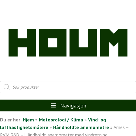
Products
search
Navigasjon
Du er her:
Hjem
»
Meteorologi / Klima
»
Vind- og
lufthastighetsmålere
»
Håndholdte anemometre
»
Ames –
RVM 96B – Håndholdt anemometer med vindretning