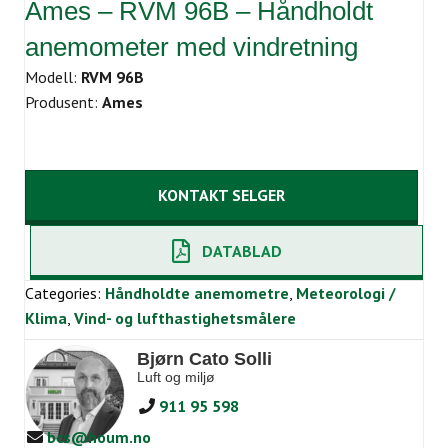
Ames – RVM 96B – Håndholdt
anemometer med vindretning
Modell:
RVM 96B
Produsent:
Ames
KONTAKT SELGER
DATABLAD
Categories:
Håndholdte anemometre
,
Meteorologi /
Klima
,
Vind- og lufthastighetsmålere
Bjørn Cato Solli
Luft og miljø
911 95 598
bcs@houm.no