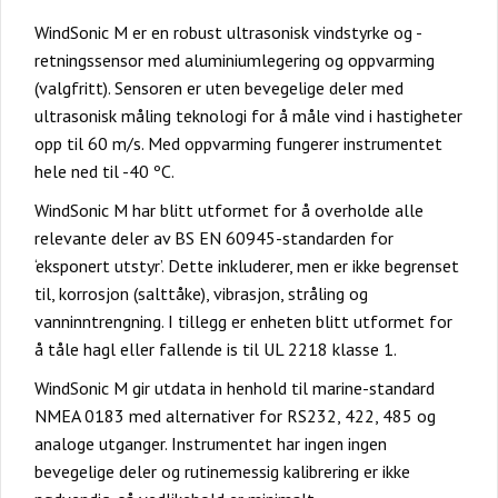
WindSonic M er en robust ultrasonisk vindstyrke og -
retningssensor med aluminiumlegering og oppvarming
(valgfritt). Sensoren er uten bevegelige deler med
ultrasonisk måling teknologi for å måle vind i hastigheter
opp til 60 m/s. Med oppvarming fungerer instrumentet
hele ned til -40 ºC.
WindSonic M har blitt utformet for å overholde alle
relevante deler av BS EN 60945-standarden for
‘eksponert utstyr’. Dette inkluderer, men er ikke begrenset
til, korrosjon (salttåke), vibrasjon, stråling og
vanninntrengning. I tillegg er enheten blitt utformet for
å tåle hagl eller fallende is til UL 2218 klasse 1.
WindSonic M gir utdata in henhold til marine-standard
NMEA 0183 med alternativer for RS232, 422, 485 og
analoge utganger. Instrumentet har ingen ingen
bevegelige deler og rutinemessig kalibrering er ikke