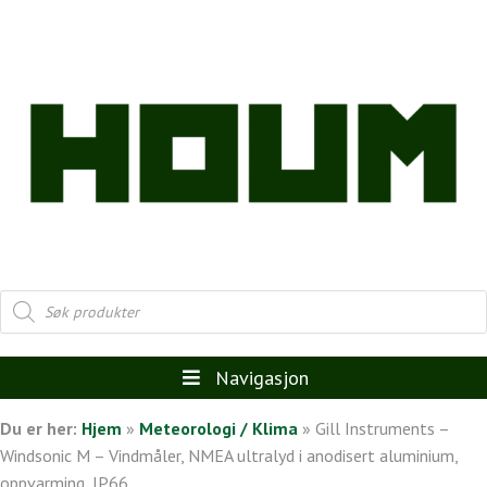
Products
search
Navigasjon
Du er her:
Hjem
»
Meteorologi / Klima
»
Gill Instruments –
Windsonic M – Vindmåler, NMEA ultralyd i anodisert aluminium,
oppvarming, IP66