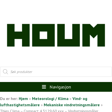
Products
search
Navigasjon
Du er her:
Hjem
»
Meteorologi / Klima
»
Vind- og
lufthastighetsmålere
»
Mekaniske vindretningsmålere
»
Thies Clima – Compact 4.3129.60.xxx – Vindretningsmåler,