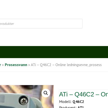
r
»
Prosessvann
»
ATi – Q46C2 – Online ledningsevne, prosess
ATi – Q46C2 – On
Modell:
Q46C2
Produsent:
ATI