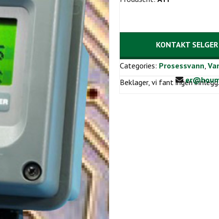
KONTAKT SELGER
Categories:
Prosessvann
,
Va
er@houm
Beklager, vi fant ingen innlegg