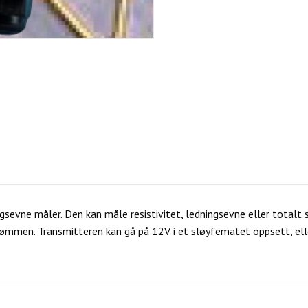
gsevne måler. Den kan måle resistivitet, ledningsevne eller totalt 
rømmen. Transmitteren kan gå på 12V i et sløyfematet oppsett, elle