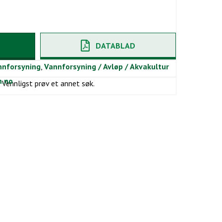
DATABLAD
nnforsyning
,
Vannforsyning / Avløp / Akvakultur
.no
. Vennligst prøv et annet søk.