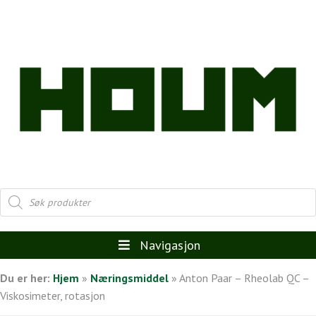
Products
search
Navigasjon
Du er her:
Hjem
»
Næringsmiddel
»
Anton Paar – Rheolab QC –
Viskosimeter, rotasjon