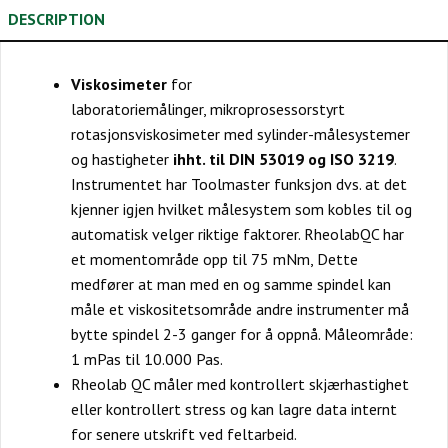
DESCRIPTION
Viskosimeter
for
laboratoriemålinger, mikroprosessorstyrt
rotasjonsviskosimeter med sylinder-målesystemer
og hastigheter
ihht. til DIN 53019 og ISO 3219
.
Instrumentet har Toolmaster funksjon dvs. at det
kjenner igjen hvilket målesystem som kobles til og
automatisk velger riktige faktorer. RheolabQC har
et momentområde opp til 75 mNm, Dette
medfører at man med en og samme spindel kan
måle et viskositetsområde andre instrumenter må
bytte spindel 2-3 ganger for å oppnå. Måleområde:
1 mPas til 10.000 Pas.
Rheolab QC måler med kontrollert skjærhastighet
eller kontrollert stress og kan lagre data internt
for senere utskrift ved feltarbeid.