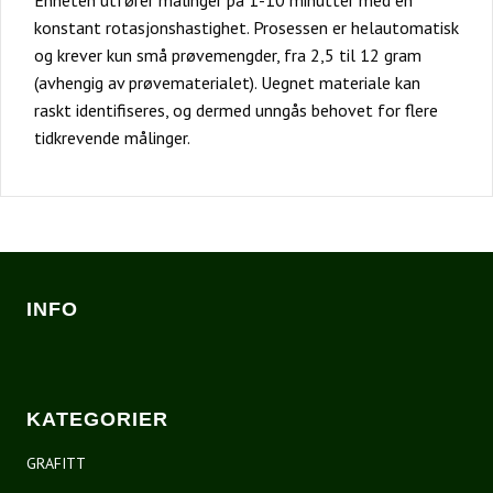
Enheten utfører målinger på 1-10 minutter med en
konstant rotasjonshastighet. Prosessen er helautomatisk
og krever kun små prøvemengder, fra 2,5 til 12 gram
(avhengig av prøvematerialet). Uegnet materiale kan
raskt identifiseres, og dermed unngås behovet for flere
tidkrevende målinger.
INFO
KATEGORIER
GRAFITT