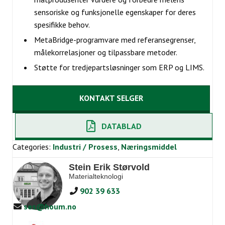
sensoriske og funksjonelle egenskaper for deres
spesifikke behov.
MetaBridge-programvare med referansegrenser,
målekorrelasjoner og tilpassbare metoder.
Støtte for tredjepartsløsninger som ERP og LIMS.
KONTAKT SELGER
DATABLAD
Categories:
Industri / Prosess
,
Næringsmiddel
Stein Erik Størvold
Materialteknologi
902 39 633
ses@houm.no