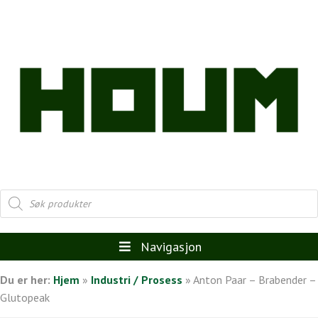
Products
search
Navigasjon
Du er her:
Hjem
»
Industri / Prosess
»
Anton Paar – Brabender –
Glutopeak