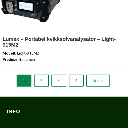
Lumex – Portabel kvikksølvanalysator – Light-
915M2
Modell:
Light-915M2
Produsent:
Lumex
1
2
3
4
Next »
INFO