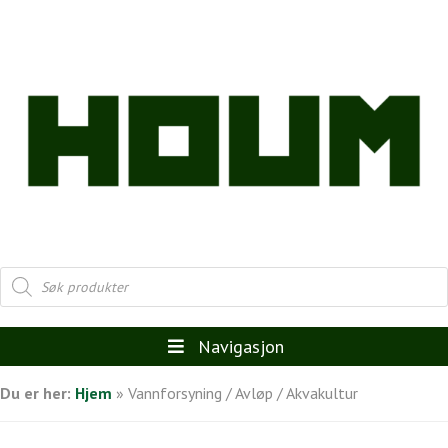
Products
search
Navigasjon
Du er her:
Hjem
»
Vannforsyning / Avløp / Akvakultur