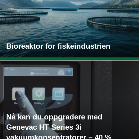
Bioreaktor for fiskeindustrien
Nå kan du oppgradere med
Genevac HT Series 3i
vakuumkonsentratorer – 40 %