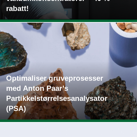
rabatt!
Optimaliser gruveprosesser
med Anton Paar’s
Partikkelstørrelsesanalysator
(PSA)