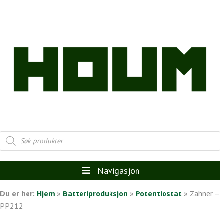
Products
search
Navigasjon
Du er her:
Hjem
»
Batteriproduksjon
»
Potentiostat
»
Zahner –
PP212