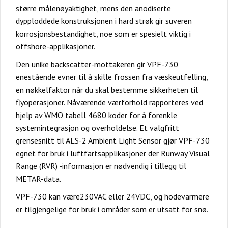
større målenøyaktighet, mens den anodiserte
dypploddede konstruksjonen i hard strøk gir suveren
korrosjonsbestandighet, noe som er spesielt viktig i
offshore-applikasjoner.
Den unike backscatter-mottakeren gir VPF-730
enestående evner til å skille frossen fra væskeutfelling,
en nøkkelfaktor når du skal bestemme sikkerheten til
flyoperasjoner. Nåværende værforhold rapporteres ved
hjelp av WMO tabell 4680 koder for å forenkle
systemintegrasjon og overholdelse. Et valgfritt
grensesnitt til ALS-2 Ambient Light Sensor gjør VPF-730
egnet for bruk i luftfartsapplikasjoner der Runway Visual
Range (RVR) -informasjon er nødvendig i tillegg til
METAR-data.
VPF-730 kan være230VAC eller 24VDC, og hodevarmere
er tilgjengelige for bruk i områder som er utsatt for snø.