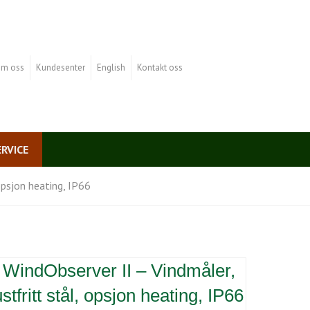
m oss
Kundesenter
English
Kontakt oss
ERVICE
opsjon heating, IP66
– WindObserver II – Vindmåler,
tfritt stål, opsjon heating, IP66