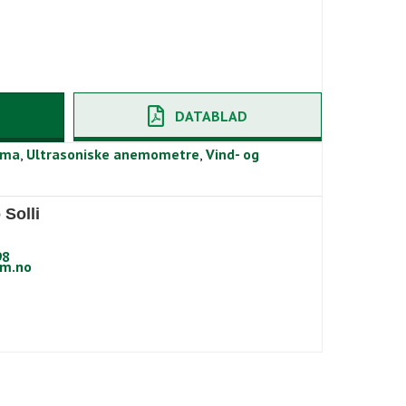
DATABLAD
ima
,
Ultrasoniske anemometre
,
Vind- og
 Solli
98
m.no