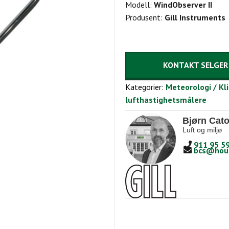
Modell:
WindObserver II
Produsent:
Gill Instruments
KONTAKT SELGER
Kategorier:
Meteorologi / Kl
lufthastighetsmålere
Bjørn Cato
Luft og miljø
911 95 5
bcs@hou