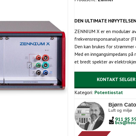
DEN ULTIMATE HØYYTELSE
ZENNIUM X er en modulær ava
frekvensresponsanalysator (F
Den kan brukes for strømmer o
Med en inngangsimpedans på m
et bredt spekter av elektrokj
KONTAKT SELGER
Kategori:
Potentiostat
Bjørn Cato
Luft og miljø
911 95 5
bcs@hou