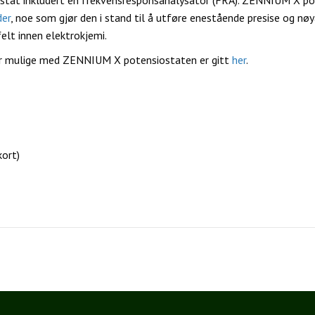
der
, noe som gjør den i stand til å utføre enestående presise og nøya
felt innen elektrokjemi.
er mulige med ZENNIUM X potensiostaten er gitt
her
.
kort)