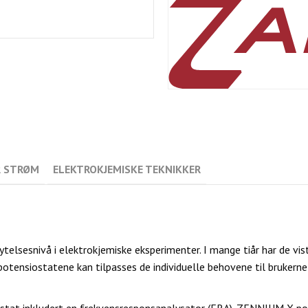
 STRØM
ELEKTROKJEMISKE TEKNIKKER
telsesnivå i elektrokjemiske eksperimenter. I mange tiår har de vist
 potensiostatene kan tilpasses de individuelle behovene til brukerne
at inkludert en frekvensresponsanalysator (FRA). ZENNIUM X pot