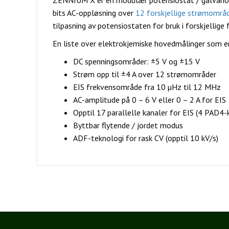
bits AC-oppløsning over
12 forskjellige strømområ
tilpasning av potensiostaten for bruk i forskjellige 
En liste over elektrokjemiske hovedmålinger som 
DC spenningsområder: ±5 V og ±15 V
Strøm opp til ±4 A over 12 strømområder
EIS frekvensområde fra 10 µHz til 12 MHz
AC-amplitude på 0 – 6 V eller 0 – 2 A for EIS
Opptil 17 parallelle kanaler for EIS (4 PAD4-
Byttbar flytende / jordet modus
ADF-teknologi for rask CV (opptil 10 kV/s)