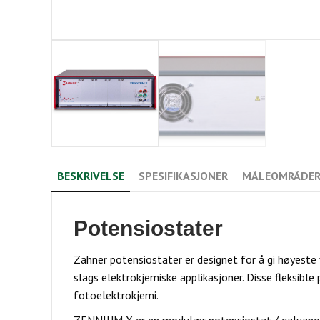
BESKRIVELSE
SPESIFIKASJONER
MÅLEOMRÅDER
Potensiostater
Zahner potensiostater er designet for å gi høyeste y
slags elektrokjemiske applikasjoner. Disse fleksible
fotoelektrokjemi.
ZENNIUM X er en modulær potensiostat / galvanost