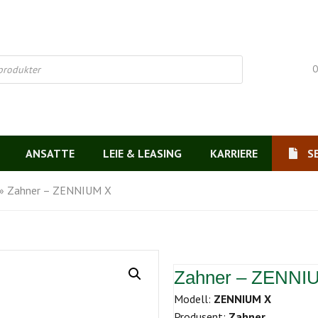
O
ANSATTE
LEIE & LEASING
KARRIERE
S
»
Zahner – ZENNIUM X
Zahner – ZENNI
Modell:
ZENNIUM X
Produsent:
Zahner