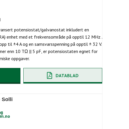
N
nsert potensiostat/galvanostat inkludert en
RA) enhet med et frekvensområde på opptil 12 MHz .
pp til ±4 A og en samsvarsspenning på opptil ± 32 V.
er enn 10 TΩ || 5 pF, er potensiostaten egnet for
emiske oppgaver.
DATABLAD
 Solli
98
m.no