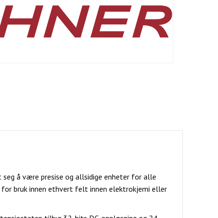
 seg å være presise og allsidige enheter for alle
 for bruk innen ethvert felt innen elektrokjemi eller
ensiostaten tilbyr 32-bits DC-oppløsning og 24-