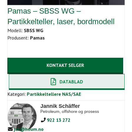
Pamas – SBSS WG –
Partikkelteller, laser, bordmodell
Modell:
SBSS WG
Produsent:
Pamas
KONTAKT SELGER
DATABLAD
Kategori:
Partikkeltellere NAS/SAE
Jannik Schäffer
Petroleum, offshore og prosess
922 13 272
jas@houm.no