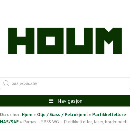
Products
search
Navigasjon
Du er her:
Hjem
»
Olje / Gass / Petrokjemi
»
Partikkeltellere
NAS/SAE
»
Pamas – SBSS WG – Partikkelteller, laser, bordmodell