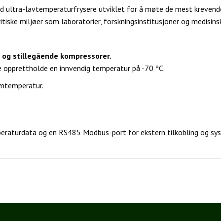
d ultra-lavtemperaturfrysere utviklet for å møte de mest krevende 
ritiske miljøer som laboratorier, forskningsinstitusjoner og medisinsk
og stillegående kompressorer.
e opprettholde en innvendig temperatur på -70 ºC.
omtemperatur.
peraturdata og en RS485 Modbus-port for ekstern tilkobling og sy