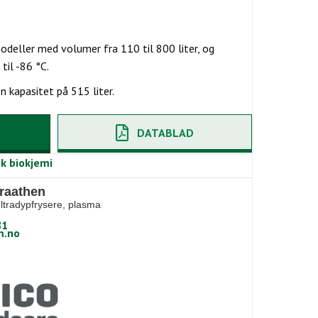
odeller med volumer fra 110 til 800 liter, og
til -86 °C.
n kapasitet på 515 liter.
DATABLAD
k biokjemi
raathen
ultradypfrysere, plasma
81
.no