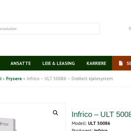
O
ANSATTE
LEIE & LEASING
KARRIERE
S
i
»
Frysere
»
Infrico – ULT 50086 – Dobbelt kjølesystem
Infrico – ULT 500
Modell:
ULT 50086
Produsent:
Infrico