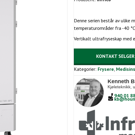
Denne serien består av ulike m
temperaturområder fra -40 °C 
Vertikalt ultrafryseskap med e
KONTAKT SELGER
Kategorier:
Frysere
,
Medisins
Kenneth B
Kjøleteknikk, 
940 01 8
kb@houm