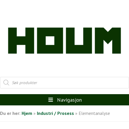
Products
search
Navigasjon
Du er her:
Hjem
»
Industri / Prosess
»
Elementanalyse