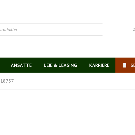
O
ANSATTE
LEIE & LEASING
KARRIERE
S
 18757