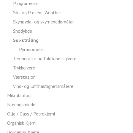
Programvare
Sikt og Present Weather
Skyhøyde- og skymengdemåler
Snødybde
Sol-stråling
Pyranometer
Temperatur og fuktighetsgivere
Trykkgivere
Værstasjon
Vind- og lufthastighetsmålere
Mikrobiologi
Næringsmiddel
Olje / Gass / Petrokjemi
Organisk Kjemi
Uorganisk Kjemi