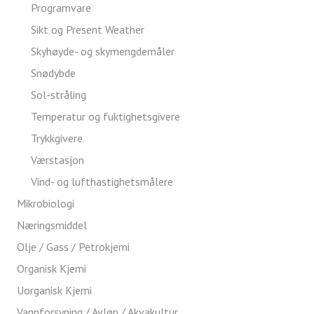
Programvare
Sikt og Present Weather
Skyhøyde- og skymengdemåler
Snødybde
Sol-stråling
Temperatur og fuktighetsgivere
Trykkgivere
Værstasjon
Vind- og lufthastighetsmålere
Mikrobiologi
Næringsmiddel
Olje / Gass / Petrokjemi
Organisk Kjemi
Uorganisk Kjemi
Vannforsyning / Avløp / Akvakultur