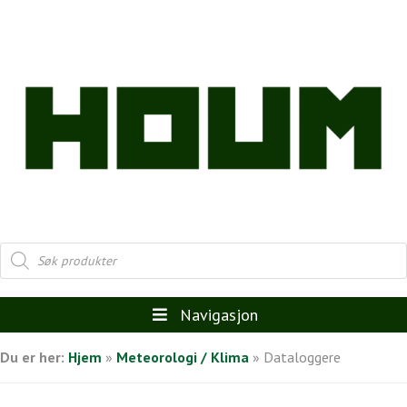
Products
search
Navigasjon
Du er her:
Hjem
»
Meteorologi / Klima
»
Dataloggere