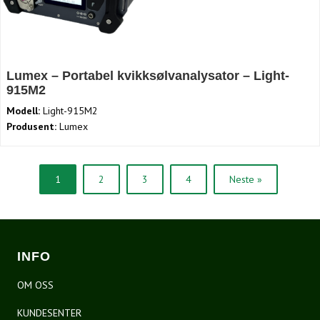
Lumex – Portabel kvikksølvanalysator – Light-
915M2
Modell:
Light-915M2
Produsent:
Lumex
1
2
3
4
Neste »
INFO
OM OSS
KUNDESENTER