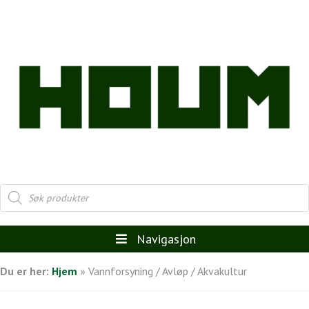
Products
search
Navigasjon
Du er her:
Hjem
»
Vannforsyning / Avløp / Akvakultur