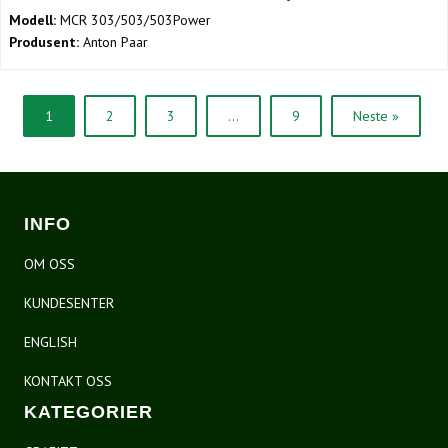
Modell:
MCR 303/503/503Power
Produsent:
Anton Paar
1
2
3
…
9
Neste »
INFO
OM OSS
KUNDESENTER
ENGLISH
KONTAKT OSS
KATEGORIER