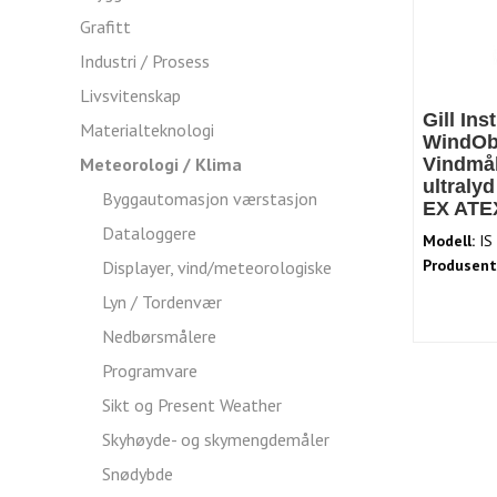
Grafitt
Industri / Prosess
Livsvitenskap
Gill Ins
Materialteknologi
WindOb
Meteorologi / Klima
Vindmå
ultralyd 
Byggautomasjon værstasjon
EX ATE
Dataloggere
Modell:
IS
Produsent
Displayer, vind/meteorologiske
Lyn / Tordenvær
Nedbørsmålere
Programvare
Sikt og Present Weather
Skyhøyde- og skymengdemåler
Snødybde