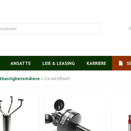
O
ANSATTE
LEIE & LEASING
KARRIERE
S
fthastighetsmålere
»
Ex-sertifisert