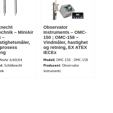
knecht
Observator
chnik – MiniAir
Instruments – OMC-
4 –
150 ; OMC-158 –
stighetsmåler,
Vindmåler, hastighet
 prosess
og retning, EX ATEX
ing
IECEx
iniAir 6/60/64
Modell:
OMC-150 ; OMC-158
t:
Schiltknecht
Produsent:
Observator
nik
Instruments