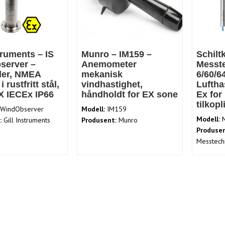
truments – IS
Munro – IM159 –
Schilt
server –
Anemometer
Messte
ler, NMEA
mekanisk
6/60/6
i rustfritt stål,
vindhastighet,
Luftha
X IECEx IP66
håndholdt for EX sone
Ex for
tilkopl
 WindObserver
Modell:
IM159
Modell:
M
:
Gill Instruments
Produsent:
Munro
Produsen
Messtech