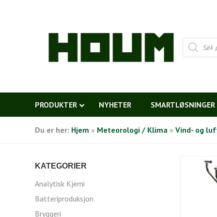
Products
search
PRODUKTER
NYHETER
SMARTLØSNINGER
Du er her:
Hjem
»
Meteorologi / Klima
»
Vind- og lu
KATEGORIER
Analytisk Kjemi
Batteriproduksjon
Bryggeri