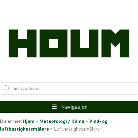
Products
search
Navigasjon
Du er her:
Hjem
»
Meteorologi / Klima
»
Vind- og
lufthastighetsmålere
»
Lufthastighetsmålere