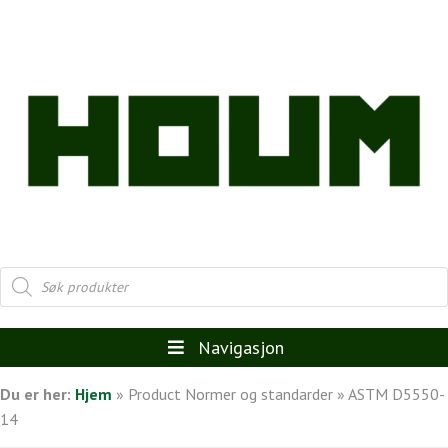
Products
search
Navigasjon
Du er her:
Hjem
»
Product Normer og standarder
»
ASTM D5550-
14