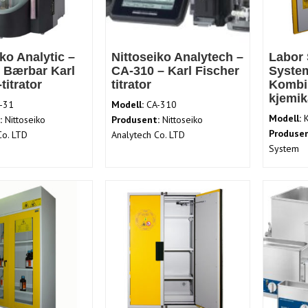
iko Analytic –
Nittoseiko Analytech –
Labor 
 Bærbar Karl
CA-310 – Karl Fischer
System
titrator
titrator
Kombin
kjemik
-31
Modell:
CA-310
Modell:
K
:
Nittoseiko
Produsent:
Nittoseiko
Produsen
Co. LTD
Analytech Co. LTD
System