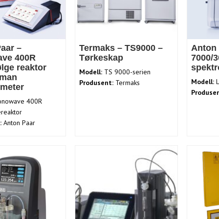
aar –
Termaks – TS9000 –
Anton 
ve 400R
Tørkeskap
7000/3
lge reaktor
spektr
Modell:
TS 9000-serien
aman
Modell:
L
Produsent:
Termaks
ometer
Produsen
nowave 400R
reaktor
:
Anton Paar