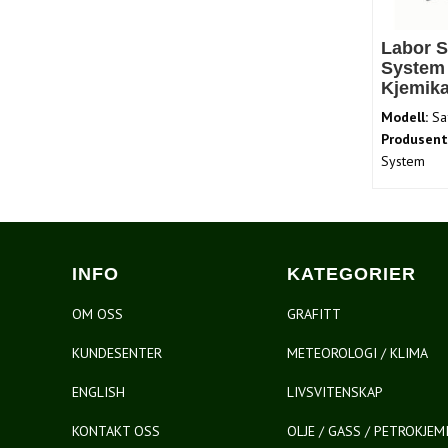
Labor S
System 
Kjemika
Modell:
Sa
Produsent
System
INFO
KATEGORIER
OM OSS
GRAFITT
KUNDESENTER
METEOROLOGI / KLIMA
ENGLISH
LIVSVITENSKAP
KONTAKT OSS
OLJE / GASS / PETROKJEM