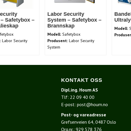
ecurity
Labor Security
Bandel
– Safetybox –
System – Safetybox –
Ultral
lieskap
Brannskap
Modell:
S
fetybox
Modell:
Safetybox
Produsen
:
Labor Security
Produsent:
Labor Security
System
KONTAKT OSS
Dipl.ing. Houm AS
Tlf:
22 09 40 00
E-post:
post@houm.no
Post- og vareadresse
Grefsenveien 64, 0487 Oslo
I
Org.nr.: 929 578 376