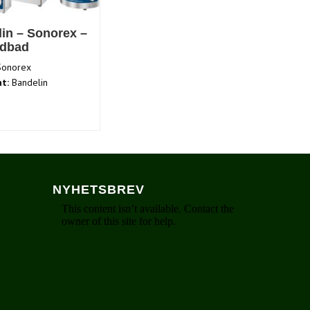
in – Sonorex –
ydbad
onorex
t:
Bandelin
NYHETSBREV