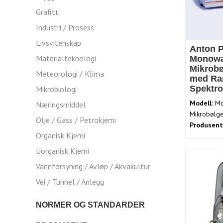
Grafitt
Industri / Prosess
Livsvitenskap
Anton P
Materialteknologi
Monowa
Mikrobø
Meteorologi / Klima
med R
Spektr
Mikrobiologi
Modell:
Mo
Næringsmiddel
Mikrobølge
Olje / Gass / Petrokjemi
Produsent
Organisk Kjemi
Uorganisk Kjemi
Vannforsyning / Avløp / Akvakultur
Vei / Tunnel / Anlegg
NORMER OG STANDARDER